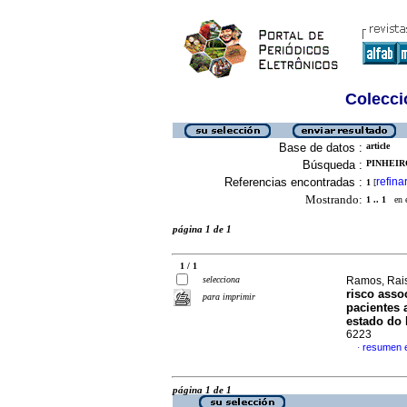
Colecció
Base de datos :
article
Búsqueda :
PINHEIRO
Referencias encontradas :
refina
1
[
Mostrando:
1 .. 1
en el
página 1 de 1
1 / 1
selecciona
Ramos, Raiss
risco asso
para imprimir
pacientes 
estado do 
6223
resumen 
·
página 1 de 1