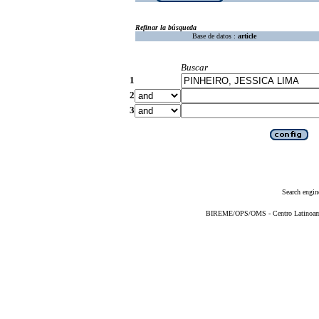
Refinar la búsqueda
Base de datos :
article
Buscar
1
2
3
Search engin
BIREME/OPS/OMS - Centro Latinoameri