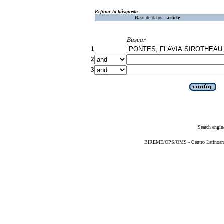
Refinar la búsqueda
Base de datos :
article
Buscar
1
2
3
Search engin
BIREME/OPS/OMS - Centro Latinoameri