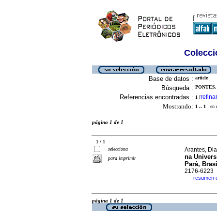
Colecció
Base de datos :
article
Búsqueda :
PONTES,
Referencias encontradas :
refina
1
[
Mostrando:
1 .. 1
en el
página 1 de 1
1 / 1
selecciona
Arantes, Dia
na Univers
para imprimir
Pará, Brasi
2176-6223
resumen 
·
página 1 de 1