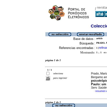
Colecció
Base de datos :
article
Búsqueda :
PRADO, 
Referencias encontradas :
refina
1
[
Mostrando:
1 .. 1
en el
página 1 de 1
1 / 1
Prado, Maria
selecciona
Bergamo and
para imprimir
psicotrópi
Paulo: um 
Serv. Saúde
resumen 
·
página 1 de 1