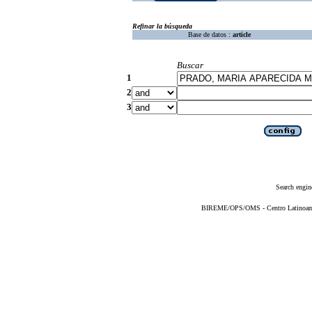
Refinar la búsqueda
Base de datos :
article
Buscar
1
2
3
Search engin
BIREME/OPS/OMS - Centro Latinoameri