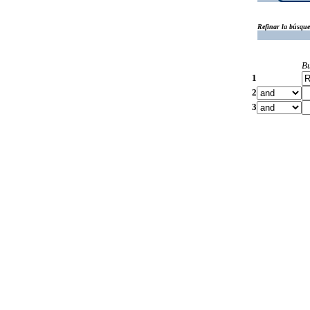
Refinar la búsqu
B
1
2
3