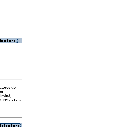
atores de
m
ximiná,
12. ISSN 2176-