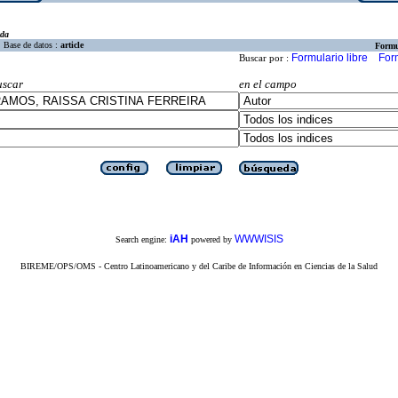
eda
Base de datos :
article
Formu
Formulario libre
For
Buscar por :
uscar
en el campo
iAH
WWWISIS
Search engine:
powered by
BIREME/OPS/OMS - Centro Latinoamericano y del Caribe de Información en Ciencias de la Salud