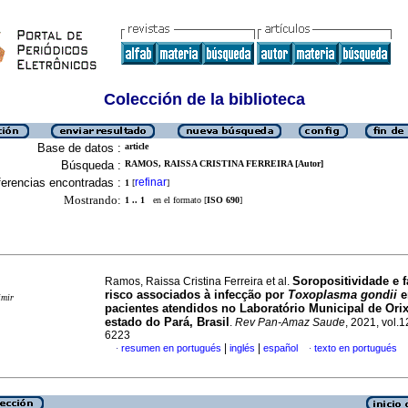
Colección de la biblioteca
Base de datos :
article
Búsqueda :
RAMOS, RAISSA CRISTINA FERREIRA [Autor]
erencias encontradas :
refinar
1
[
]
Mostrando:
1 .. 1
en el formato [
ISO 690
]
Soropositividade e f
Ramos, Raissa Cristina Ferreira et al.
risco associados à infecção por
Toxoplasma gondii
e
imir
pacientes atendidos no Laboratório Municipal de Ori
estado do Pará, Brasil
.
Rev Pan-Amaz Saude
, 2021, vol.
6223
|
|
resumen en portugués
inglés
español
texto en portugués
·
·