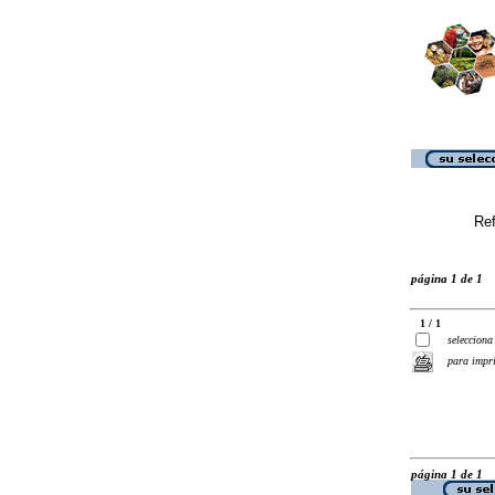
Ref
página 1 de 1
1 / 1
selecciona
para impr
página 1 de 1