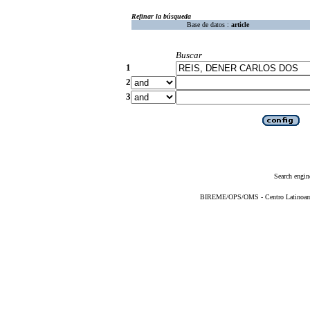
Refinar la búsqueda
Base de datos :
article
Buscar
1
2
3
Search engin
BIREME/OPS/OMS - Centro Latinoameri