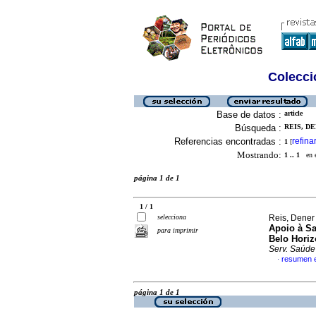
Colecció
Base de datos :
article
Búsqueda :
REIS, DE
Referencias encontradas :
refina
1
[
Mostrando:
1 .. 1
en el
página 1 de 1
1 / 1
selecciona
Reis, Dener 
Apoio à Sa
para imprimir
Belo Horiz
Serv. Saúde
resumen 
·
página 1 de 1