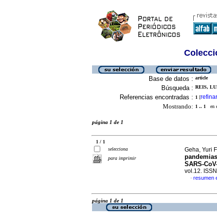
Colecció
Base de datos :
article
Búsqueda :
REIS, LU
Referencias encontradas :
refina
1
[
Mostrando:
1 .. 1
en el
página 1 de 1
1 / 1
selecciona
Geha, Yuri F
pandemias
para imprimir
SARS-CoV-2
vol.12. ISS
resumen 
·
página 1 de 1