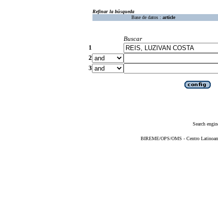
Refinar la búsqueda
Base de datos :
article
Buscar
1
2
3
Search engin
BIREME/OPS/OMS - Centro Latinoameri