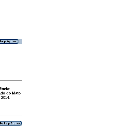
ência:
ado do Mato
r 2014,