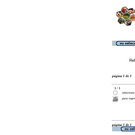
Ref
página 1 de 1
1 / 1
selecciona
para impr
página 1 de 1