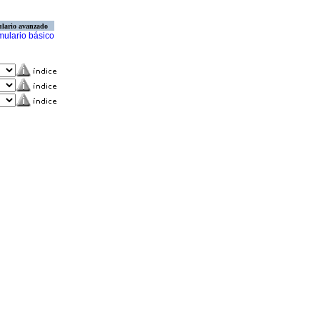
lario avanzado
mulario básico