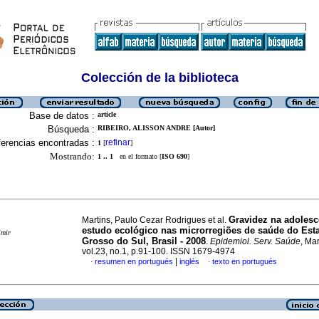
Colección de la biblioteca
Base de datos :
article
Búsqueda :
RIBEIRO, ALISSON ANDRE [Autor]
erencias encontradas :
refinar
1
[
]
Mostrando:
1 .. 1
en el formato [
ISO 690
]
Gravidez na adolesc
Martins, Paulo Cezar Rodrigues et al.
estudo ecológico nas microrregiões de saúde do Est
imir
Grosso do Sul, Brasil - 2008
.
Epidemiol. Serv. Saúde
, Ma
vol.23, no.1, p.91-100. ISSN 1679-4974
|
resumen en portugués
inglés
texto en portugués
·
·