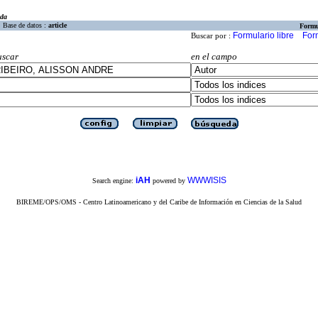
eda
Base de datos :
article
Formu
Formulario libre
For
Buscar por :
uscar
en el campo
iAH
WWWISIS
Search engine:
powered by
BIREME/OPS/OMS - Centro Latinoamericano y del Caribe de Información en Ciencias de la Salud