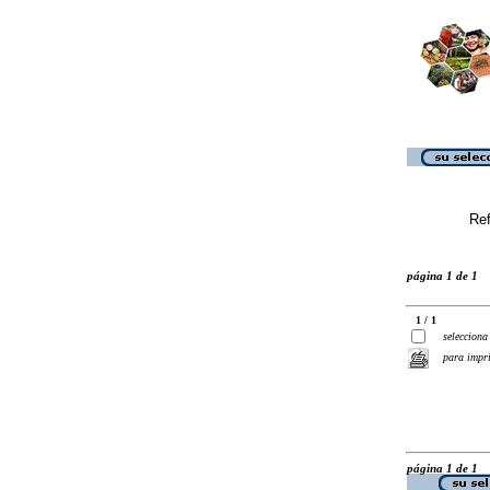
Ref
página 1 de 1
1 / 1
selecciona
para impr
página 1 de 1