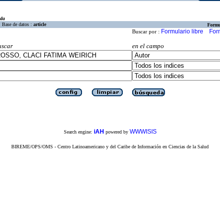
eda
Base de datos :
article
Formu
Formulario libre
For
Buscar por :
uscar
en el campo
iAH
WWWISIS
Search engine:
powered by
BIREME/OPS/OMS - Centro Latinoamericano y del Caribe de Información en Ciencias de la Salud