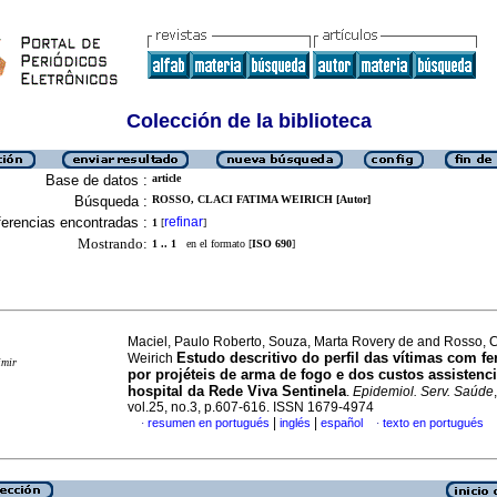
Colección de la biblioteca
Base de datos :
article
Búsqueda :
ROSSO, CLACI FATIMA WEIRICH [Autor]
erencias encontradas :
refinar
1
[
]
Mostrando:
1 .. 1
en el formato [
ISO 690
]
Maciel, Paulo Roberto, Souza, Marta Rovery de and Rosso, C
Estudo descritivo do perfil das vítimas com f
Weirich
imir
por projéteis de arma de fogo e dos custos assisten
hospital da Rede Viva Sentinela
.
Epidemiol. Serv. Saúde
vol.25, no.3, p.607-616. ISSN 1679-4974
|
|
resumen en portugués
inglés
español
texto en portugués
·
·