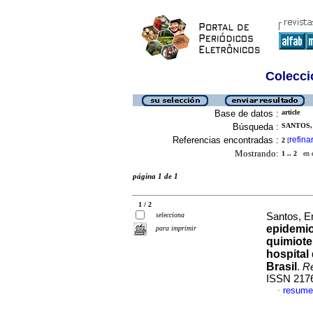
Colecció
Base de datos :
article
Búsqueda :
SANTOS,
Referencias encontradas :
refina
2
[
Mostrando:
1 .. 2
en el
página 1 de 1
1 / 2
selecciona
Santos, E
epidemio
para imprimir
quimiote
hospital
Brasil
.
R
ISSN 217
resume
·