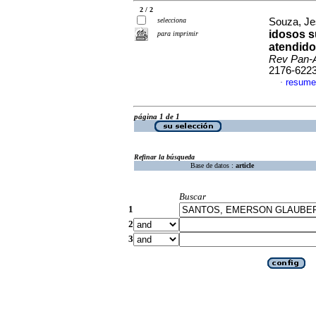
2 / 2
selecciona
Souza, Je
idosos s
para imprimir
atendido
Rev Pan-
2176-622
resume
·
página 1 de 1
Refinar la búsqueda
Base de datos :
article
Buscar
1
2
3