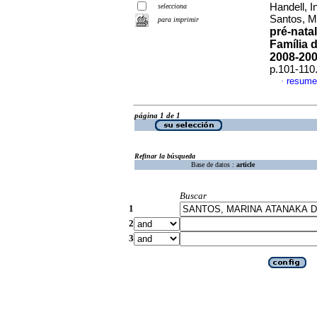
Handell, 
selecciona
Santos, M
para imprimir
pré-nata
Família 
2008-20
p.101-110
resume
·
página 1 de 1
Refinar la búsqueda
Base de datos :
article
Buscar
1
2
3