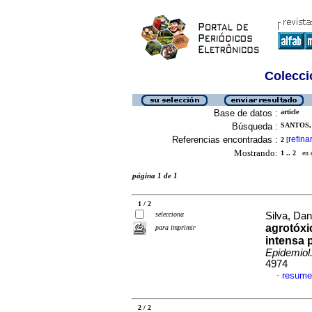
Colecció
Base de datos :
article
Búsqueda :
SANTOS,
Referencias encontradas :
refina
2
[
Mostrando:
1 .. 2
en el
página 1 de 1
1 / 2
selecciona
Silva, Dan
agrotóxi
para imprimir
intensa 
Epidemiol
4974
resume
·
2 / 2