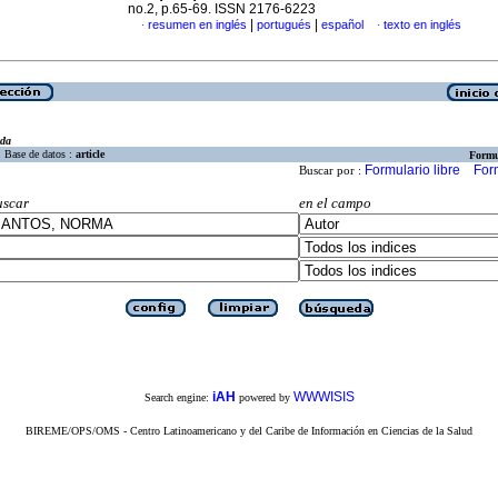
no.2, p.65-69. ISSN 2176-6223
|
|
resumen en inglés
portugués
español
texto en inglés
·
·
eda
Base de datos :
article
Formu
Formulario libre
For
Buscar por :
uscar
en el campo
iAH
WWWISIS
Search engine:
powered by
BIREME/OPS/OMS - Centro Latinoamericano y del Caribe de Información en Ciencias de la Salud