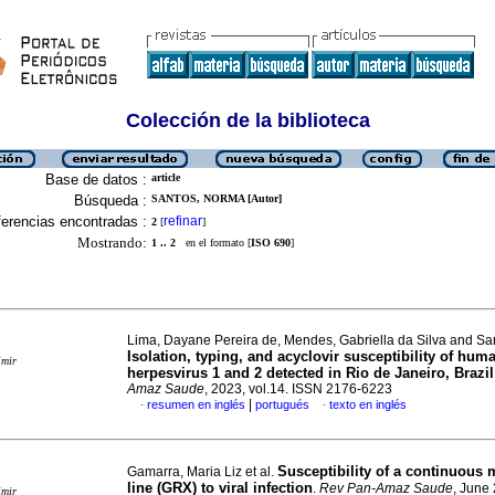
Colección de la biblioteca
Base de datos :
article
Búsqueda :
SANTOS, NORMA [Autor]
erencias encontradas :
refinar
2
[
]
Mostrando:
1 .. 2
en el formato [
ISO 690
]
Lima, Dayane Pereira de, Mendes, Gabriella da Silva and S
Isolation, typing, and acyclovir susceptibility of hum
imir
herpesvirus 1 and 2 detected in Rio de Janeiro, Brazil
Amaz Saude
, 2023, vol.14. ISSN 2176-6223
|
resumen en inglés
portugués
texto en inglés
·
·
Susceptibility of a continuous 
Gamarra, Maria Liz et al.
line (GRX) to viral infection
.
Rev Pan-Amaz Saude
, June 
imir