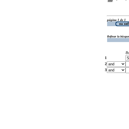
página 1 de 1
Refinar la búsqu
B
1
2
3