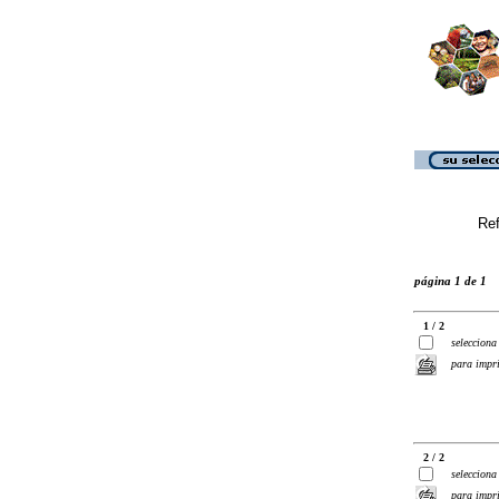
Ref
página 1 de 1
1 / 2
selecciona
para impr
2 / 2
selecciona
para impr