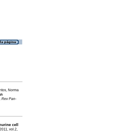
antos, Norma
an
.
Rev Pan-
murine cell
2011, vol.2,