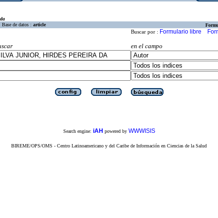
eda
Base de datos :
article
Formu
Formulario libre
For
Buscar por :
uscar
en el campo
iAH
WWWISIS
Search engine:
powered by
BIREME/OPS/OMS - Centro Latinoamericano y del Caribe de Información en Ciencias de la Salud