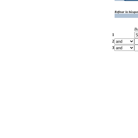
Refinar la búsqu
B
1
2
3