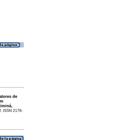
atores de
m
ximiná,
12. ISSN 2176-