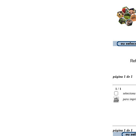
Ref
página 1 de 1
1 / 1
selecciona
para impr
página 1 de 1