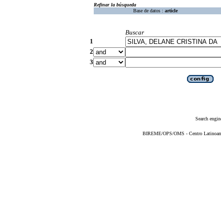
Refinar la búsqueda
Base de datos :
article
Buscar
1
2
3
Search engin
BIREME/OPS/OMS - Centro Latinoameri