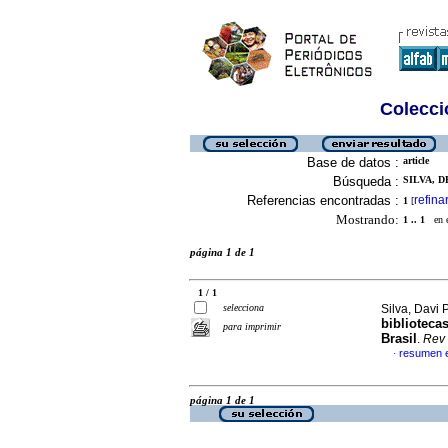
Colecció
Base de datos :
article
Búsqueda :
SILVA, D
Referencias encontradas :
refina
1
[
Mostrando:
1 .. 1
en el
página 1 de 1
1 / 1
selecciona
Silva, Davi P
biblioteca
para imprimir
Brasil
.
Rev
resumen 
·
página 1 de 1