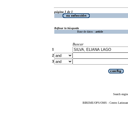
página 1 de 1
Refinar la búsqueda
Base de datos :
article
Buscar
1
2
3
Search engin
BIREME/OPS/OMS - Centro Latinoameri