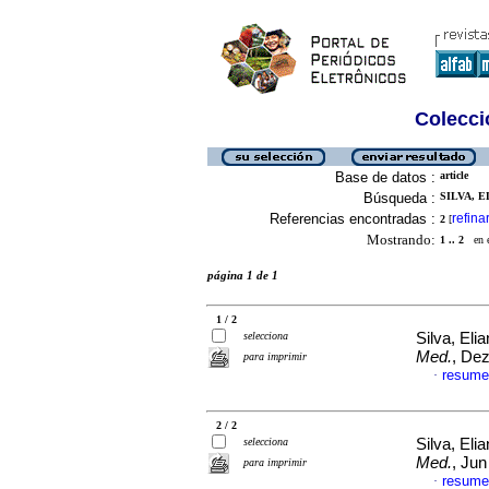
Colecció
Base de datos :
article
Búsqueda :
SILVA, E
Referencias encontradas :
refina
2
[
Mostrando:
1 .. 2
en el
página 1 de 1
1 / 2
selecciona
Silva, Eli
Med.
, Dez
para imprimir
resume
·
2 / 2
selecciona
Silva, Eli
Med.
, Jun
para imprimir
resume
·