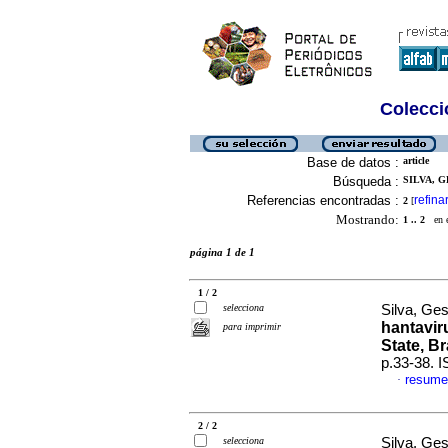
Colecció
Base de datos :
article
Búsqueda :
SILVA, G
Referencias encontradas :
refina
2
[
Mostrando:
1 .. 2
en el
página 1 de 1
1 / 2
selecciona
Silva, Ges
hantavir
para imprimir
State, Br
p.33-38. 
resume
·
2 / 2
selecciona
Silva, Ges