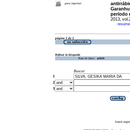
antirráb
para imprimir
Garanhun
período 
2013, vol
resume
·
página 1 de 1
Refinar la búsqueda
Base de datos :
article
Buscar
1
2
3
Search engin