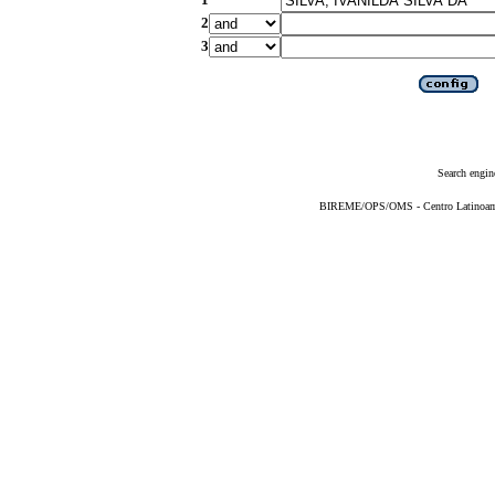
2
3
Search engin
BIREME/OPS/OMS - Centro Latinoameri