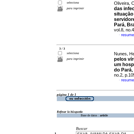
selecciona
Oliveira, 
das infe
para imprimir
situação
servidor
Pará, Br
vol.8, no.
resume
·
3 / 3
selecciona
Nunes, He
pelos ví
para imprimir
um hospi
do Pará, 
no.2, p.1
resume
·
página 1 de 1
Refinar la búsqueda
Base de datos :
article
Buscar
1