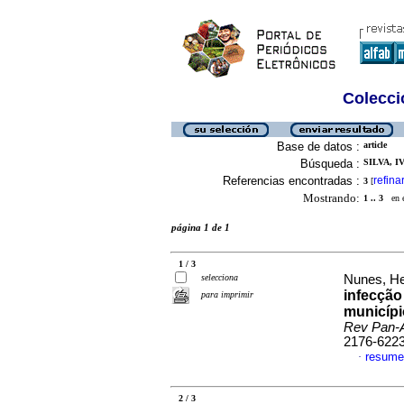
Colecció
Base de datos :
article
Búsqueda :
SILVA, I
Referencias encontradas :
refina
3
[
Mostrando:
1 .. 3
en el
página 1 de 1
1 / 3
selecciona
Nunes, He
infecção
para imprimir
municípi
Rev Pan-
2176-622
resume
·
2 / 3