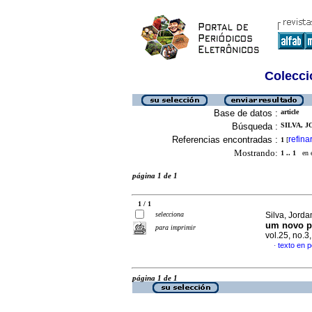
Colecció
Base de datos :
article
Búsqueda :
SILVA, 
Referencias encontradas :
refina
1
[
Mostrando:
1 .. 1
en el
página 1 de 1
1 / 1
selecciona
Silva, Jorda
um novo p
para imprimir
vol.25, no.
texto en 
·
página 1 de 1