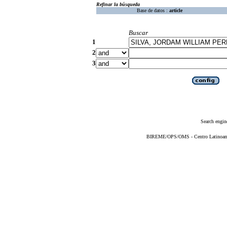
Refinar la búsqueda
Base de datos :
article
Buscar
1
2
3
Search engin
BIREME/OPS/OMS - Centro Latinoameri