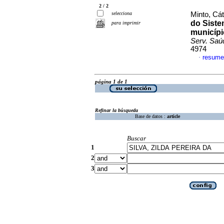
2 / 2
selecciona
Minto, Cát
do Siste
para imprimir
municípi
Serv. Saú
4974
resume
·
página 1 de 1
Refinar la búsqueda
Base de datos :
article
Buscar
1
2
3