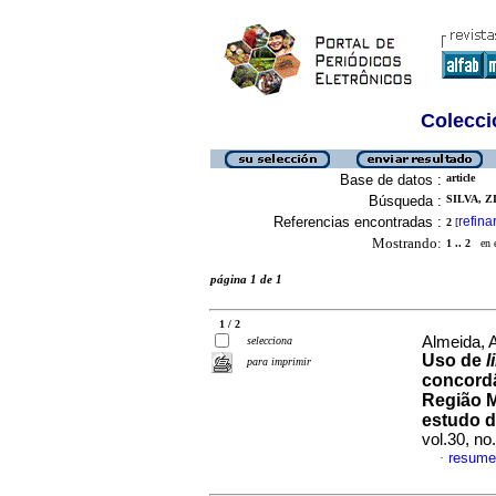
Colecció
Base de datos :
article
Búsqueda :
SILVA, Z
Referencias encontradas :
refina
2
[
Mostrando:
1 .. 2
en el
página 1 de 1
1 / 2
Almeida, A
selecciona
Uso de
l
para imprimir
concordâ
Região M
estudo d
vol.30, n
resume
·