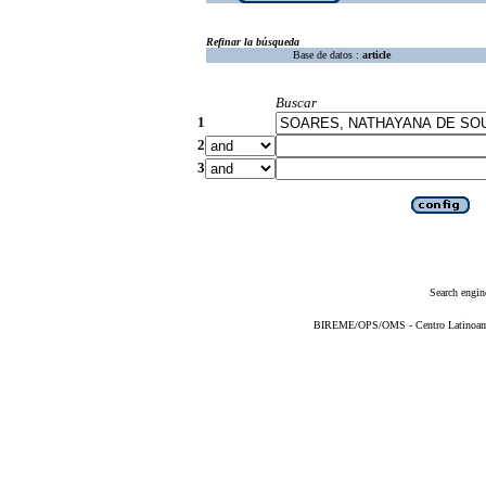
Refinar la búsqueda
Base de datos :
article
Buscar
1
2
3
Search engin
BIREME/OPS/OMS - Centro Latinoameri