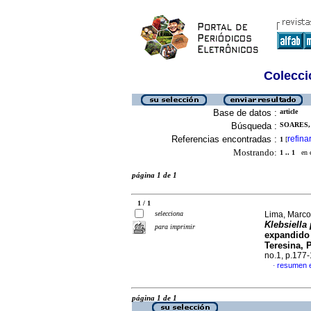
Colecció
Base de datos :
article
Búsqueda :
SOARES,
Referencias encontradas :
refina
1
[
Mostrando:
1 .. 1
en el
página 1 de 1
1 / 1
selecciona
Lima, Marco
Klebsiell
para imprimir
expandido 
Teresina, 
no.1, p.177
resumen 
·
página 1 de 1