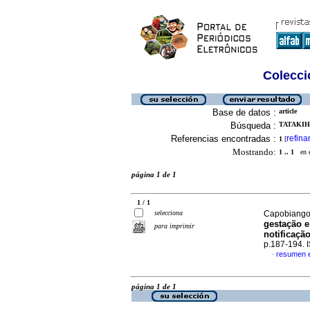
Colecció
Base de datos :
article
Búsqueda :
TATAKIHA
Referencias encontradas :
refina
1
[
Mostrando:
1 .. 1
en el
página 1 de 1
1 / 1
selecciona
Capobiango,
gestação 
para imprimir
notificaçã
p.187-194.
resumen 
·
página 1 de 1