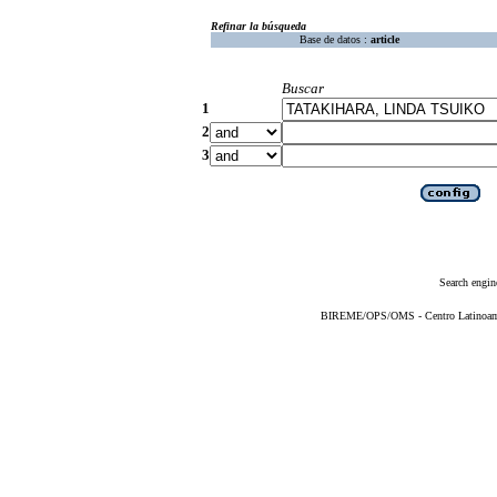
Refinar la búsqueda
Base de datos :
article
Buscar
1
2
3
Search engin
BIREME/OPS/OMS - Centro Latinoameri