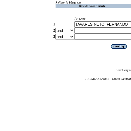
Refinar la búsqueda
Base de datos :
article
Buscar
1
2
3
Search engin
BIREME/OPS/OMS - Centro Latinoameri