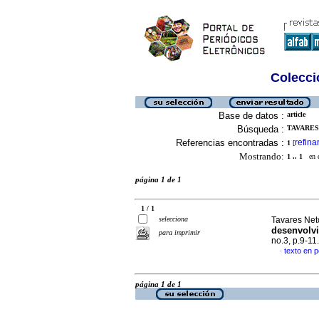
Colecció
Base de datos :
article
Búsqueda :
TAVARES
Referencias encontradas :
refina
1
[
Mostrando:
1 .. 1
en el
página 1 de 1
1 / 1
selecciona
Tavares Net
desenvolv
para imprimir
no.3, p.9-1
texto en 
·
página 1 de 1