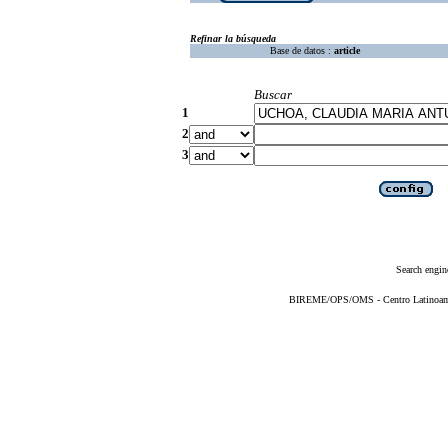
Refinar la búsqueda
Base de datos :
article
Buscar
1
2
3
Search engin
BIREME/OPS/OMS - Centro Latinoameri