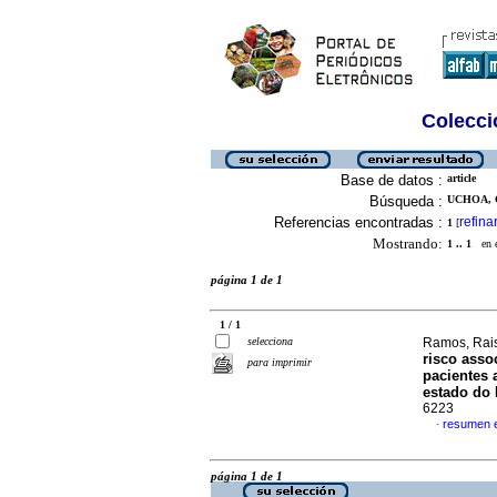
Colecció
Base de datos :
article
Búsqueda :
UCHOA, 
Referencias encontradas :
refina
1
[
Mostrando:
1 .. 1
en el
página 1 de 1
1 / 1
selecciona
Ramos, Raiss
risco asso
para imprimir
pacientes 
estado do 
6223
resumen 
·
página 1 de 1