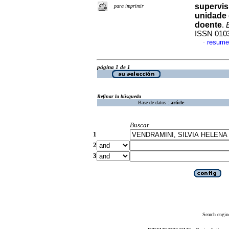
supervis
para imprimir
unidade 
doente
.
ISSN 010
resume
·
página 1 de 1
Refinar la búsqueda
Base de datos :
article
Buscar
1
2
3
Search engin