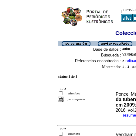
Colecció
Base de datos :
article
Búsqueda :
VENDRAM
Referencias encontradas :
refina
2
[
Mostrando:
1 .. 2
en el
página 1 de 1
1 / 2
selecciona
Ponce, Ma
da tuber
para imprimir
em 2009:
2016, vol
resume
·
2 / 2
selecciona
Vendramini