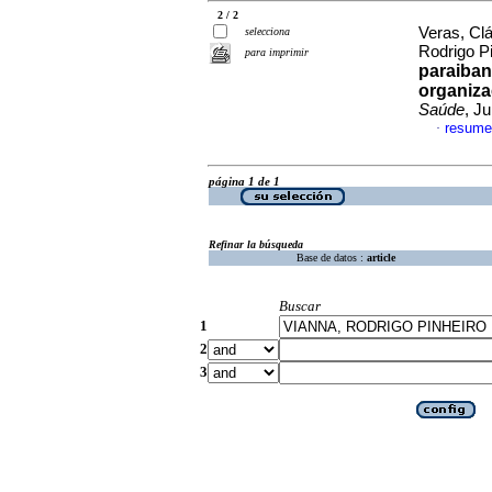
2 / 2
Veras, Cl
selecciona
Rodrigo P
para imprimir
paraiban
organiza
Saúde
, J
resume
·
página 1 de 1
Refinar la búsqueda
Base de datos :
article
Buscar
1
2
3