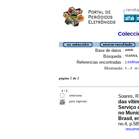
Colecció
Base de datos :
article
Búsqueda :
VIANNA,
Referencias encontradas :
refina
2
[
Mostrando:
1 .. 2
en el
página 1 de 1
1 / 2
selecciona
Soares, R
das víti
para imprimir
Serviço 
no Munic
Brasil, 
no.4, p.5
resume
·