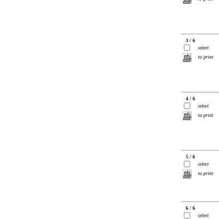
3 / 6
select
to print
4 / 6
select
to print
5 / 6
select
to print
6 / 6
select