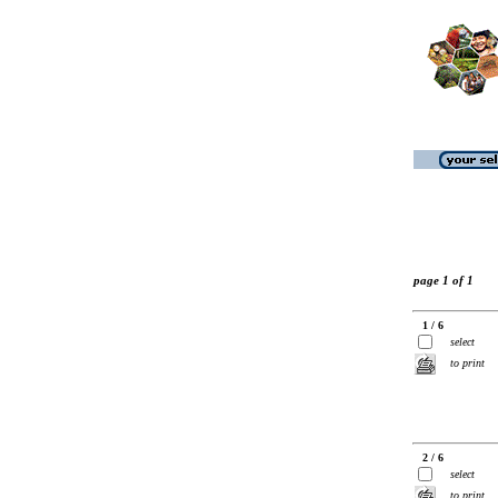
page 1 of 1
1 / 6
select
to print
2 / 6
select
to print