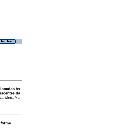
cionados às
escentes da
ra. Med.
, Mar
iforme