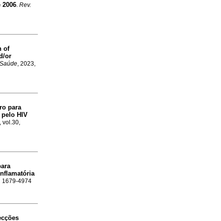
e 2006
.
Rev.
n of
d/or
. Saúde
, 2023,
ro para
 pelo HIV
, vol.30,
para
nflamatória
SN 1679-4974
fecções