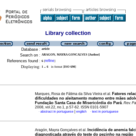
Library collection
Database :
article
Search on :
ARAGON, MAYRA GONCALVES [Author]
References found :
refine
6
[
]
Displaying:
1 .. 6
in format [
ISO 690
]
Fatores rela
Marques, Rosa de Fátima da Silva Vieira et al.
dificuldades no aleitamento materno entre mães adol
Fundação Santa Casa de Misericórdia do Pará
.
Rev. Pa
2008, vol.22, no.1, p.57-62. ISSN 0101-5907
|
abstract in portuguese
english
text in portuguese
·
·
Incidência de anemia falc
Aragón, Mayra Gonçalves et al.
diagnosticada através do teste do pezinho na região