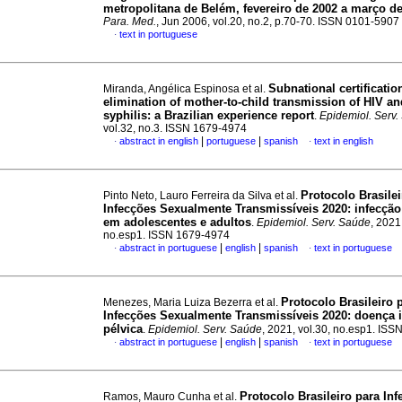
metropolitana de Belém, fevereiro de 2002 a março d
Para. Med.
, Jun 2006, vol.20, no.2, p.70-70. ISSN 0101-5907
text in portuguese
·
Subnational certificatio
Miranda, Angélica Espinosa et al.
elimination of mother-to-child transmission of HIV an
syphilis: a Brazilian experience report
.
Epidemiol. Serv
vol.32, no.3. ISSN 1679-4974
|
|
abstract in english
portuguese
spanish
text in english
·
·
Protocolo Brasilei
Pinto Neto, Lauro Ferreira da Silva et al.
Infecções Sexualmente Transmissíveis 2020: infecção
em adolescentes e adultos
.
Epidemiol. Serv. Saúde
, 2021
no.esp1. ISSN 1679-4974
|
|
abstract in portuguese
english
spanish
text in portuguese
·
·
Protocolo Brasileiro 
Menezes, Maria Luiza Bezerra et al.
Infecções Sexualmente Transmissíveis 2020: doença i
pélvica
.
Epidemiol. Serv. Saúde
, 2021, vol.30, no.esp1. IS
|
|
abstract in portuguese
english
spanish
text in portuguese
·
·
Protocolo Brasileiro para In
Ramos, Mauro Cunha et al.