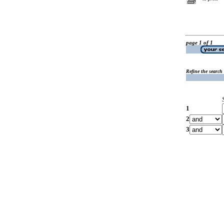
page 1 of 1
Refine the search
1
2
3