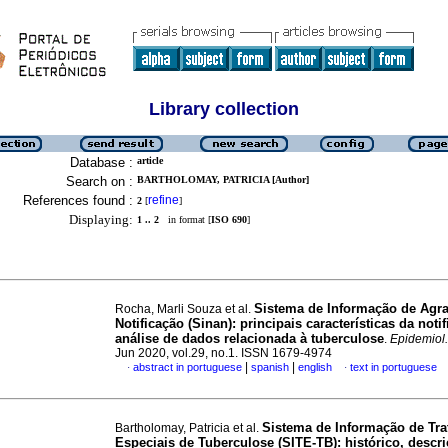
Library collection
Database :
article
Search on :
BARTHOLOMAY, PATRICIA [Author]
References found :
refine
2
[
]
Displaying:
1 .. 2
in format [
ISO 690
]
Sistema de Informação de Agr
Rocha, Marli Souza et al.
Notificação (Sinan): principais características da noti
análise de dados relacionada à tuberculose
.
Epidemiol.
Jun 2020, vol.29, no.1. ISSN 1679-4974
|
|
abstract in portuguese
spanish
english
text in portuguese
·
·
Sistema de Informação de Tr
Bartholomay, Patricia et al.
Especiais de Tuberculose (SITE-TB): histórico, descri