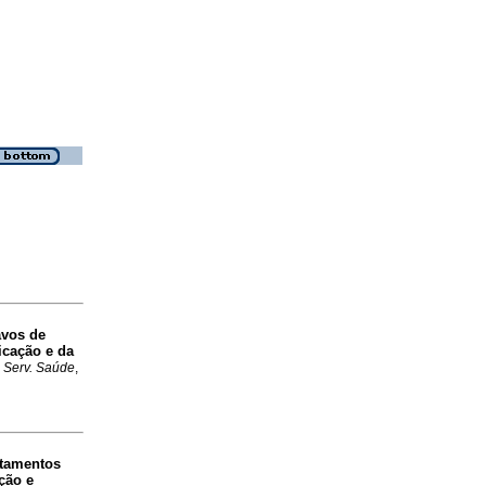
avos de
ficação e da
 Serv. Saúde
,
atamentos
ção e