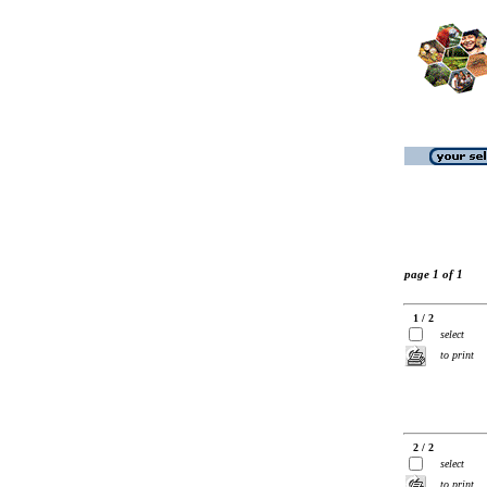
page 1 of 1
1 / 2
select
to print
2 / 2
select
to print