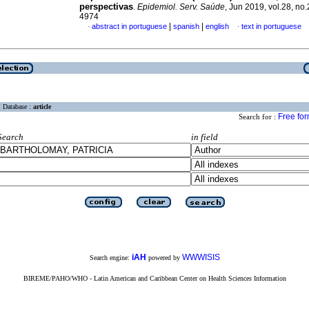
perspectivas
.
Epidemiol. Serv. Saúde
, Jun 2019, vol.28, no
4974
|
|
abstract in portuguese
spanish
english
text in portuguese
·
·
Database :
article
Free fo
Search for :
Search
in field
iAH
WWWISIS
Search engine:
powered by
BIREME/PAHO/WHO - Latin American and Caribbean Center on Health Sciences Information