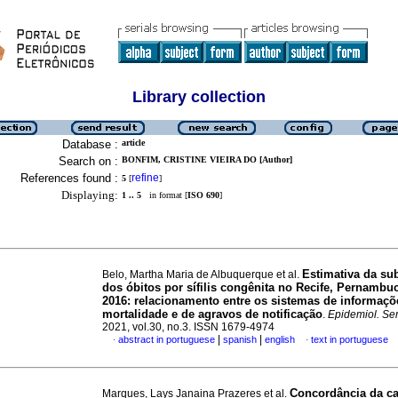
Library collection
Database :
article
Search on :
BONFIM, CRISTINE VIEIRA DO [Author]
References found :
refine
5
[
]
Displaying:
1 .. 5
in format [
ISO 690
]
Estimativa da su
Belo, Martha Maria de Albuquerque et al.
dos óbitos por sífilis congênita no Recife, Pernambuc
2016: relacionamento entre os sistemas de informaçõ
mortalidade e de agravos de notificação
.
Epidemiol. Se
2021, vol.30, no.3. ISSN 1679-4974
|
|
abstract in portuguese
spanish
english
text in portuguese
·
·
Concordância da ca
Marques, Lays Janaina Prazeres et al.