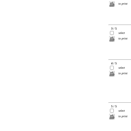
to print
3 / 5
select
to print
4 / 5
select
to print
5 / 5
select
to print