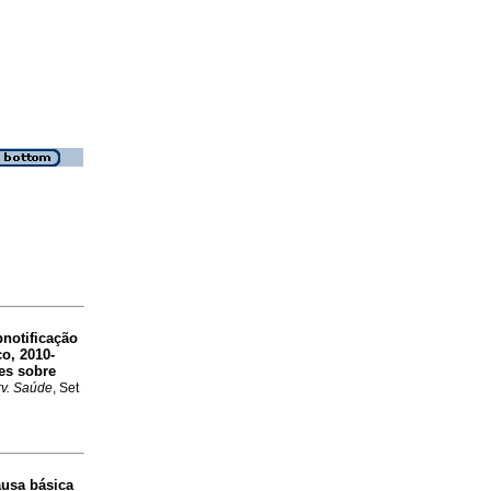
bnotificação
o, 2010-
es sobre
rv. Saúde
, Set
usa básica