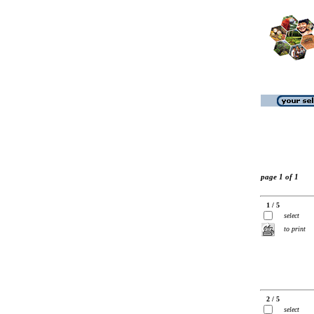
page 1 of 1
1 / 5
select
to print
2 / 5
select