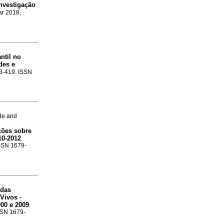
investigação
ar 2018,
antil no
des e
13-419. ISSN
de and
ções sobre
10-2012
.
ISSN 1679-
 das
Vivos -
000 e 2009
.
ISSN 1679-