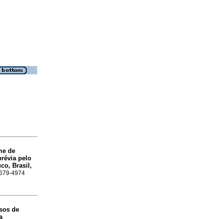
me de
prévia pelo
co, Brasil,
 1679-4974
asos de
a