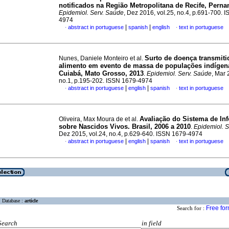
notificados na Região Metropolitana de Recife, Pern
Epidemiol. Serv. Saúde
, Dez 2016, vol.25, no.4, p.691-700. 
4974
|
|
abstract in portuguese
spanish
english
text in portuguese
·
·
Surto de doença transmiti
Nunes, Daniele Monteiro et al.
alimento em evento de massa de populações indíge
Cuiabá, Mato Grosso, 2013
.
Epidemiol. Serv. Saúde
, Mar 
no.1, p.195-202. ISSN 1679-4974
|
|
abstract in portuguese
english
spanish
text in portuguese
·
·
Avaliação do Sistema de In
Oliveira, Max Moura de et al.
sobre Nascidos Vivos. Brasil, 2006 a 2010
.
Epidemiol. 
Dez 2015, vol.24, no.4, p.629-640. ISSN 1679-4974
|
|
abstract in portuguese
english
spanish
text in portuguese
·
·
Database :
article
Free fo
Search for :
Search
in field