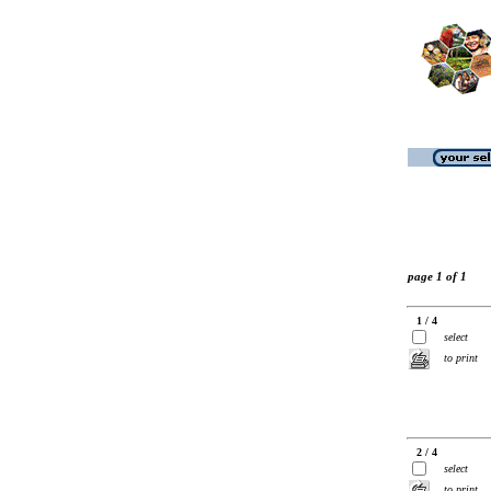
page 1 of 1
1 / 4
select
to print
2 / 4
select
to print