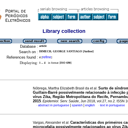
Library collection
Database :
article
Search on :
DIMECH, GEORGE SANTIAGO [Author]
References found :
refine
4
[
]
Displaying:
1 .. 4
in format [
ISO 690
]
Surto de síndro
Nóbrega, Martha Elizabeth Brasil da et al.
Guillain-Barré possivelmente relacionado à infecção 
vírus Zika, Região Metropolitana do Recife, Pernambu
2015
.
Epidemiol. Serv. Saúde
, Jun 2018, vol.27, no.2. ISSN
|
|
abstract in portuguese
spanish
english
text in portuguese
·
·
Características dos primeiros c
Vargas, Alexander et al.
microcefalia possivelmente relacionados ao vírus Zik