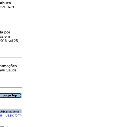
ambuco
.
ISSN 1679-
da por
nas em
2016, vol.25,
formações
Serv. Saúde
,
Advanced form
rm
Basic form