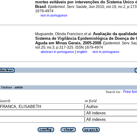
mortes evitáveis por intervenções do Sistema Único
Brasil
.
Epidemiol. Serv. Saúde
, Jun 2010, vol.19, no.2, p.17
1679-4974
text in portuguese
·
Avaliação da qualidad
Muguande, Olinda Francisco et al.
Sistema de Vigilância Epidemiológica de Doença de
Aguda em Minas Gerais, 2005-2008
.
Epidemiol. Serv. Sa
vol.20, no.3, p.317-325. ISSN 1679-4974
|
abstract in portuguese
english
text in portuguese
·
·
Database :
article
Free fo
Search for :
Search
in field