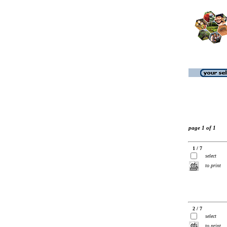
page 1 of 1
1 / 7
select
to print
2 / 7
select
to print