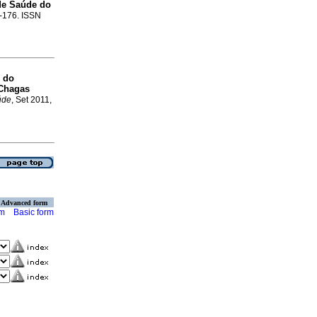
 de Saúde do
3-176. ISSN
e do
 Chagas
úde
, Set 2011,
Advanced form
rm
Basic form