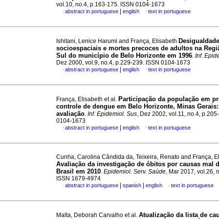
vol.10, no.4, p.163-175. ISSN 0104-1673
|
abstract in portuguese
english
text in portuguese
·
·
Desigualdad
Ishitani, Lenice Harumi and França, Elisabeth
socioespaciais e mortes precoces de adultos na Regi
Sul do município de Belo Horizonte em 1996
.
Inf. Epid
Dez 2000, vol.9, no.4, p.229-239. ISSN 0104-1673
|
abstract in portuguese
english
text in portuguese
·
·
Participação da população em pr
França, Elisabeth et al.
controle de dengue em Belo Horizonte, Minas Gerais
avaliação
.
Inf. Epidemiol. Sus
, Dez 2002, vol.11, no.4, p.20
0104-1673
|
abstract in portuguese
english
text in portuguese
·
·
Cunha, Carolina Cândida da, Teixeira, Renato and França, E
Avaliação da investigação de óbitos por causas mal d
Brasil em 2010
.
Epidemiol. Serv. Saúde
, Mar 2017, vol.26, 
ISSN 1679-4974
|
|
abstract in portuguese
spanish
english
text in portuguese
·
·
Atualização da lista de ca
Malta, Deborah Carvalho et al.