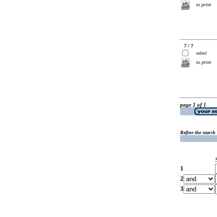
to print
7 / 7
select
to print
page 1 of 1
Refine the search
1
2
3