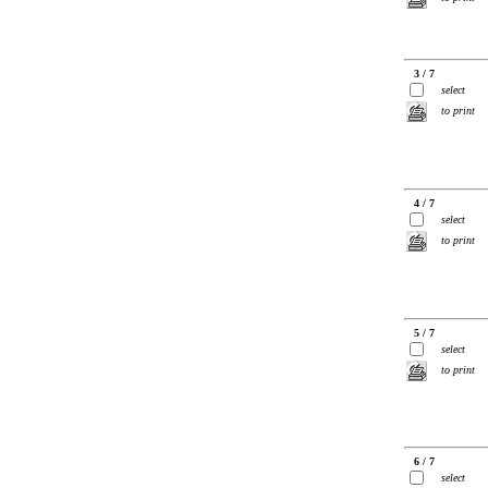
3 / 7
select
to print
4 / 7
select
to print
5 / 7
select
to print
6 / 7
select