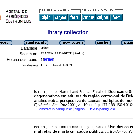
Library collection
Database :
article
Search on :
FRANCA, ELISABETH [Author]
References found :
refine
7
[
]
Displaying:
1 .. 7
in format [
ISO 690
]
Doenças crôn
Ishitani, Lenice Harumi and França, Elisabeth
degenerativas em adultos da região centro-sul de Bel
análise sob a perspectiva de causas múltiplas de mor
Epidemiol. Sus
, Dez 2001, vol.10, no.4, p.177-188. ISSN 01
|
abstract in portuguese
english
text in portuguese
·
·
Uso das cau
Ishitani, Lenice Harumi and França, Elisabeth
múltiplas de morte em saúde pública
.
Inf. Epidemiol. Su