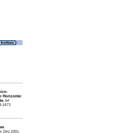
ico-
o Horizonte
:
te
.
Inf.
04-1673
sas
s
, Dez 2001,