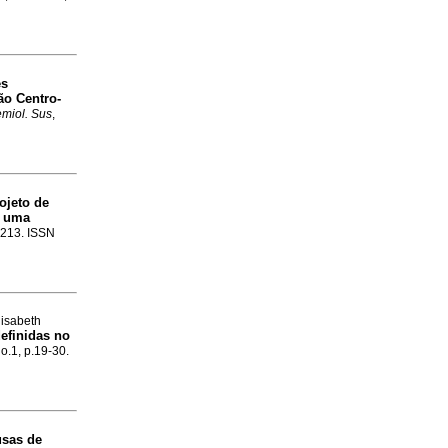
es
ão Centro-
emiol. Sus
,
ojeto de
:
uma
5-213. ISSN
lisabeth
efinidas no
no.1, p.19-30.
usas de