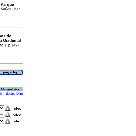
 Parque
. Saúde
, Mar
nos de
a Ocidental
no.1, p.149-
Advanced form
rm
Basic form