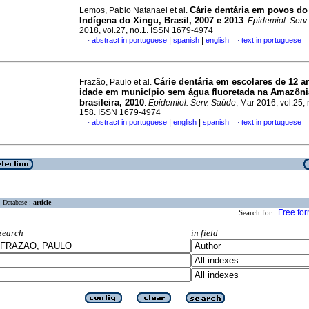
Cárie dentária em povos do
Lemos, Pablo Natanael et al.
Indígena do Xingu, Brasil, 2007 e 2013
.
Epidemiol. Serv
2018, vol.27, no.1. ISSN 1679-4974
|
|
abstract in portuguese
spanish
english
text in portuguese
·
·
Cárie dentária em escolares de 12 a
Frazão, Paulo et al.
idade em município sem água fluoretada na Amazôni
brasileira, 2010
.
Epidemiol. Serv. Saúde
, Mar 2016, vol.25, 
158. ISSN 1679-4974
|
|
abstract in portuguese
english
spanish
text in portuguese
·
·
Database :
article
Free fo
Search for :
Search
in field