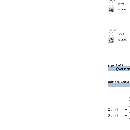
select
to print
3 / 3
select
to print
page 1 of 1
Refine the search
1
2
3