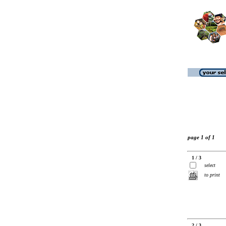
page 1 of 1
1 / 3
select
to print
2 / 3