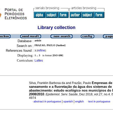
Library collection
Database :
article
Search on :
FRAZAO, PAULO [Author]
References found :
refine
3
[
]
Displaying:
1 .. 3
in format [
ISO 690
]
Curriculum:
Lattes
Empresas de
Silva, Franklin Barbosa da and Frazão, Paulo
saneamento e a fluoretação da água dos sistemas de
abastecimento: estudo ecológico nos municípios do B
2008/2010
.
Epidemiol. Serv. Saúde
, Dez 2018, vol.27, no.4.
4974
|
|
abstract in portuguese
spanish
english
text in portuguese
·
·