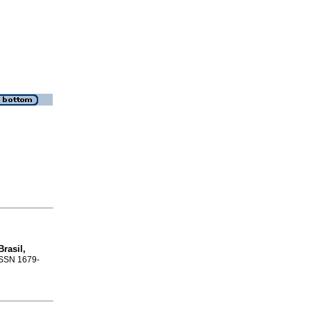
rasil,
 ISSN 1679-