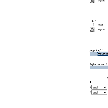
to print
3 / 3
select
to print
page 1 of 1
Refine the search
1
2
3