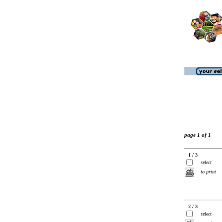
page 1 of 1
1 / 3
select
to print
2 / 3
select