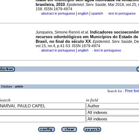
brasileira, 2010
.
Epidemiol. Serv. Saúde
, Mar 2016, vol.25, 
158. ISSN 1679-4974
|
|
abstract in portuguese
english
spanish
text in portuguese
·
·
Indicadores socioeconôm
Junqueira, Simone Rennó et al.
recursos odontológicos em Municípios do Estado de
Brasil, no final do século XX
.
Epidemiol. Serv. Saúde
, D
vol.15, no.4, p.41-53. ISSN 1679-4974
|
abstract in portuguese
english
text in portuguese
·
·
Database :
article
Free fo
Search for :
Search
in field