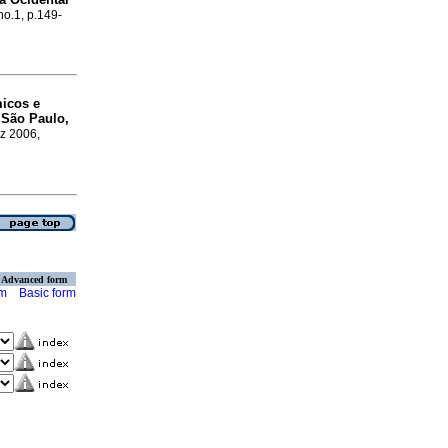
no.1, p.149-
icos e
 São Paulo,
ez 2006,
Advanced form
rm
Basic form