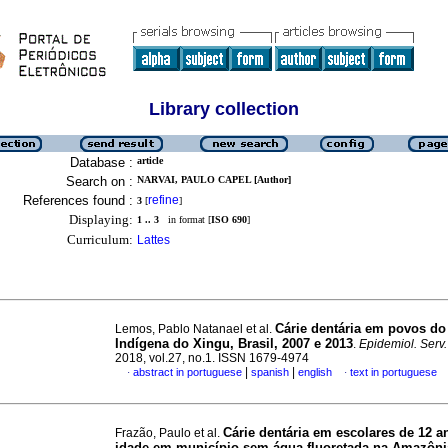
Library collection
Database :
article
Search on :
NARVAI, PAULO CAPEL [Author]
References found :
refine
3
[
]
Displaying:
1 .. 3
in format [
ISO 690
]
Curriculum:
Lattes
Cárie dentária em povos do
Lemos, Pablo Natanael et al.
Indígena do Xingu, Brasil, 2007 e 2013
.
Epidemiol. Serv
2018, vol.27, no.1. ISSN 1679-4974
|
|
abstract in portuguese
spanish
english
text in portuguese
·
·
Cárie dentária em escolares de 12 a
Frazão, Paulo et al.
idade em município sem água fluoretada na Amazôni