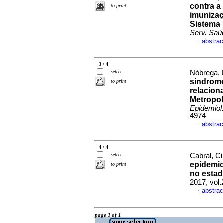
contra a
to print
imunizaç
Sistema 
Serv. Saú
abstrac
·
3 / 4
select
Nóbrega, M
síndrome
to print
relacion
Metropol
Epidemiol
4974
abstrac
·
4 / 4
select
Cabral, Ci
epidemio
to print
no estad
2017, vol
abstrac
·
page 1 of 1