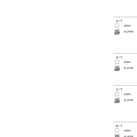
3 / 7
select
to print
4 / 7
select
to print
5 / 7
select
to print
6 / 7
select
to print