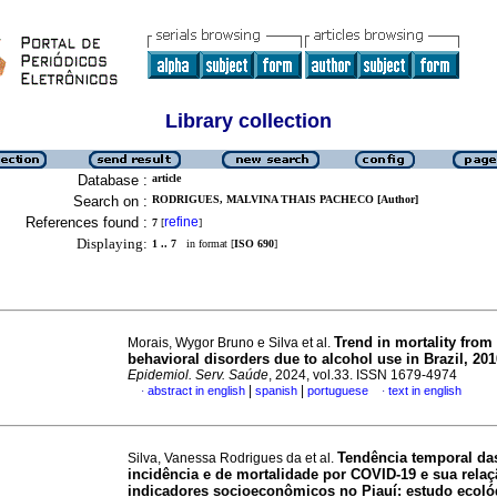
Library collection
Database :
article
Search on :
RODRIGUES, MALVINA THAIS PACHECO [Author]
References found :
refine
7
[
]
Displaying:
1 .. 7
in format [
ISO 690
]
Trend in mortality from
Morais, Wygor Bruno e Silva et al.
behavioral disorders due to alcohol use in Brazil, 20
Epidemiol. Serv. Saúde
, 2024, vol.33. ISSN 1679-4974
|
|
abstract in english
spanish
portuguese
text in english
·
·
Tendência temporal da
Silva, Vanessa Rodrigues da et al.
incidência e de mortalidade por COVID-19 e sua rela
indicadores socioeconômicos no Piauí: estudo ecológ