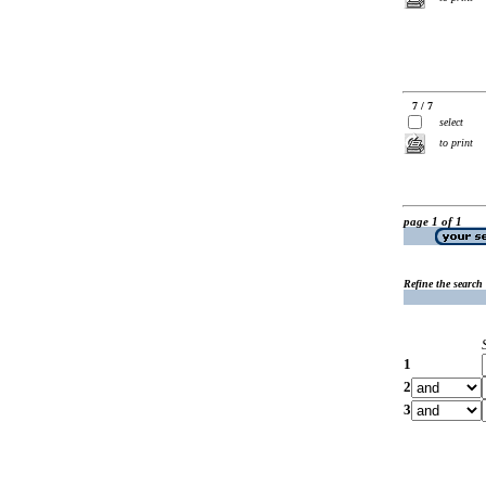
7 / 7
select
to print
page 1 of 1
Refine the search
1
2
3