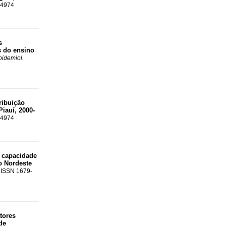
9-4974
s
s do ensino
pidemiol.
ribuição
Piauí, 2000-
9-4974
 capacidade
o Nordeste
. ISSN 1679-
tores
de