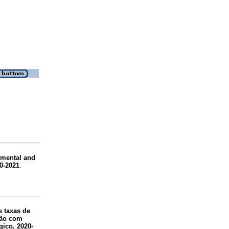
 mental and
10-2021
.
s taxas de
ção com
ico, 2020-