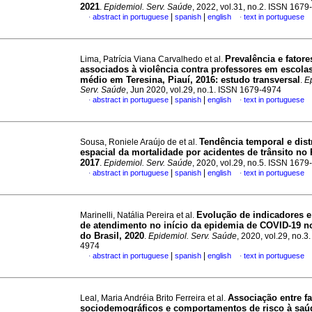
2021
.
Epidemiol. Serv. Saúde
, 2022, vol.31, no.2. ISSN 167
|
|
abstract in portuguese
spanish
english
text in portuguese
·
·
Prevalência e fatore
Lima, Patrícia Viana Carvalhedo et al.
associados à violência contra professores em escola
médio em Teresina, Piauí, 2016: estudo transversal
.
E
Serv. Saúde
, Jun 2020, vol.29, no.1. ISSN 1679-4974
|
|
abstract in portuguese
spanish
english
text in portuguese
·
·
Tendência temporal e dist
Sousa, Roniele Araújo de et al.
espacial da mortalidade por acidentes de trânsito no 
2017
.
Epidemiol. Serv. Saúde
, 2020, vol.29, no.5. ISSN 167
|
|
abstract in portuguese
spanish
english
text in portuguese
·
·
Evolução de indicadores e
Marinelli, Natália Pereira et al.
de atendimento no início da epidemia de COVID-19 n
do Brasil, 2020
.
Epidemiol. Serv. Saúde
, 2020, vol.29, no.3
4974
|
|
abstract in portuguese
spanish
english
text in portuguese
·
·
Associação entre fa
Leal, Maria Andréia Brito Ferreira et al.
sociodemográficos e comportamentos de risco à saú