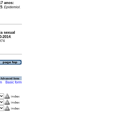
17 anos:
15
.
Epidemiol.
ia sexual
0-2014
.
4974
Advanced form
rm
Basic form