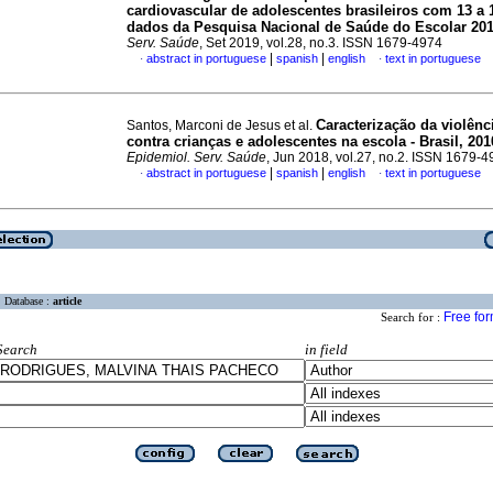
cardiovascular de adolescentes brasileiros com 13 a 
dados da Pesquisa Nacional de Saúde do Escolar 20
Serv. Saúde
, Set 2019, vol.28, no.3. ISSN 1679-4974
|
|
abstract in portuguese
spanish
english
text in portuguese
·
·
Caracterização da violênc
Santos, Marconi de Jesus et al.
contra crianças e adolescentes na escola - Brasil, 201
Epidemiol. Serv. Saúde
, Jun 2018, vol.27, no.2. ISSN 1679-
|
|
abstract in portuguese
spanish
english
text in portuguese
·
·
Database :
article
Free fo
Search for :
Search
in field