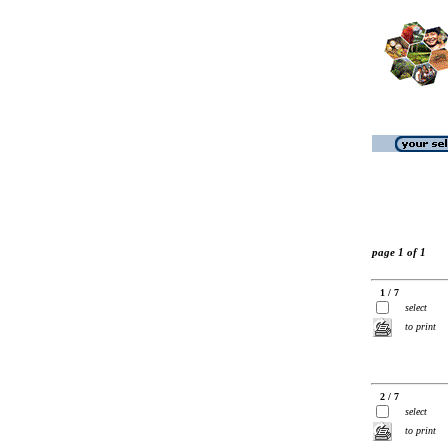
page 1 of 1
1 / 7
select
to print
2 / 7
select
to print