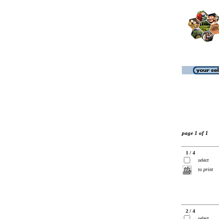
page 1 of 1
1 / 4
select
to print
2 / 4
select