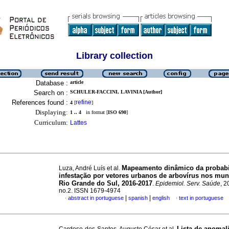
Library collection
Database :
article
Search on :
SCHULER-FACCINI, LAVINIA [Author]
References found :
refine
4
[
]
Displaying:
1 .. 4
in format [
ISO 690
]
Curriculum:
Lattes
Mapeamento dinâmico da probabi
Luza, André Luís et al.
infestação por vetores urbanos de arbovírus nos mun
Rio Grande do Sul, 2016-2017
.
Epidemiol. Serv. Saúde
, 2
no.2. ISSN 1679-4974
|
|
abstract in portuguese
spanish
english
text in portuguese
·
·
Lista de anomal