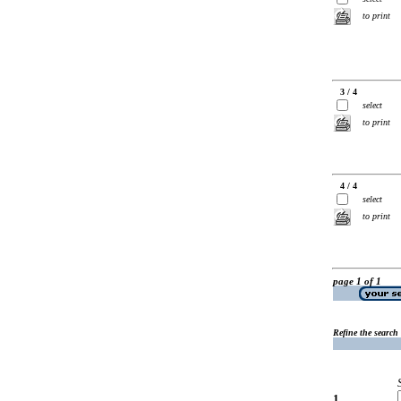
to print
3 / 4
select
to print
4 / 4
select
to print
page 1 of 1
Refine the search
1