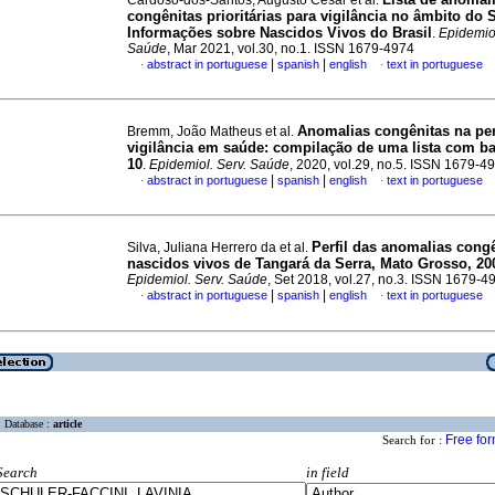
Cardoso-dos-Santos, Augusto César et al.
congênitas prioritárias para vigilância no âmbito do 
Informações sobre Nascidos Vivos do Brasil
.
Epidemiol
Saúde
, Mar 2021, vol.30, no.1. ISSN 1679-4974
|
|
abstract in portuguese
spanish
english
text in portuguese
·
·
Anomalias congênitas na per
Bremm, João Matheus et al.
vigilância em saúde: compilação de uma lista com ba
10
.
Epidemiol. Serv. Saúde
, 2020, vol.29, no.5. ISSN 1679-4
|
|
abstract in portuguese
spanish
english
text in portuguese
·
·
Perfil das anomalias cong
Silva, Juliana Herrero da et al.
nascidos vivos de Tangará da Serra, Mato Grosso, 20
Epidemiol. Serv. Saúde
, Set 2018, vol.27, no.3. ISSN 1679-4
|
|
abstract in portuguese
spanish
english
text in portuguese
·
·
Database :
article
Free fo
Search for :
Search
in field