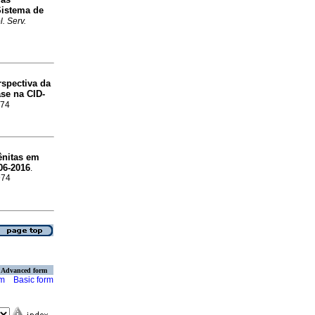
Sistema de
. Serv.
spectiva da
se na CID-
974
ênitas em
06-2016
.
974
Advanced form
rm
Basic form