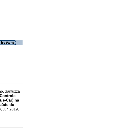
no, Santuzza
Controle,
 e-Car) na
Saúde do
e
, Jun 2019,