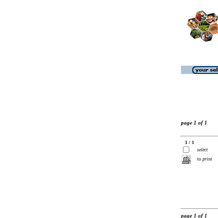
page 1 of 1
1 / 1
select
to print
page 1 of 1