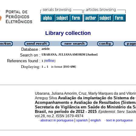
Library collection
Database :
article
Search on :
UBARANA, JULIANA AMORIM [Author]
References found :
refine
1
[
]
Displaying:
1 .. 1
in format [
ISO 690
]
Ubarana, Juliana Amorim, Cruz, Marly Marques da and Vitori
Avaliação da implantação do Sistema de 
Arreguy Silva
Acompanhamento e Avaliação de Resultados (Sistema
Secretaria de Vigilância em Saúde do Ministério da 
Brasil, no período de 2012 - 2015
.
Epidemiol. Serv. Saúd
vol.28, no.2. ISSN 1679-4974
|
|
abstract in portuguese
spanish
english
text in portuguese
·
·