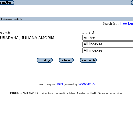
Database :
article
Free fo
Search for :
Search
in field
iAH
WWWISIS
Search engine:
powered by
BIREME/PAHO/WHO - Latin American and Caribbean Center on Health Sciences Information