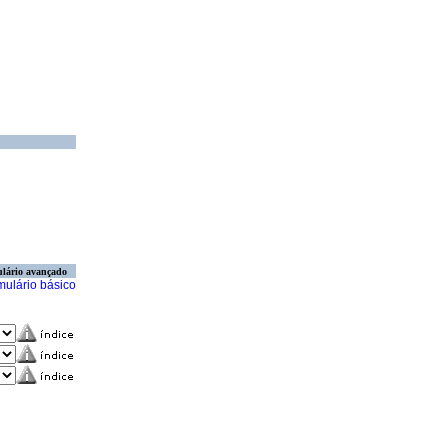
lário avançado
mulário básico