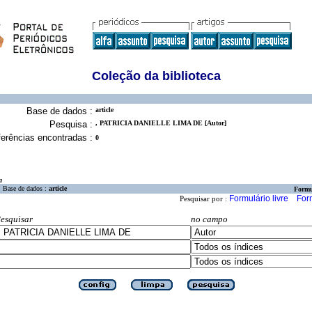
Coleção da biblioteca
Base de dados :
article
Pesquisa :
, PATRICIA DANIELLE LIMA DE [Autor]
erências encontradas :
0
a
Base de dados :
article
Formu
Formulário livre
For
Pesquisar por :
esquisar
no campo