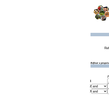
Ref
Refinar a pesquis
P
1
2
3