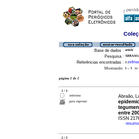
Coleç
Base de dados :
article
Pesquisa :
ABRAAO,
Referências encontradas :
refina
3
[
Mostrando:
1 .. 3
no f
página 1 de 1
1 / 3
seleciona
Abraão, Lu
epidemio
para imprimir
tegument
entre 20
ISSN 217
resumo
·
2 / 3