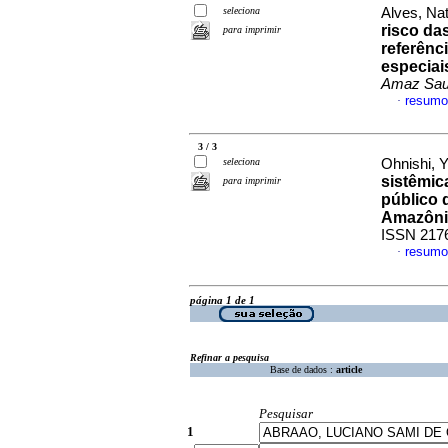
seleciona
Alves, Nat
risco da
para imprimir
referênc
especiai
Amaz Sa
resumo
·
3 / 3
seleciona
Ohnishi, Y
sistêmic
para imprimir
público 
Amazônia
ISSN 217
resumo
·
página 1 de 1
Refinar a pesquisa
Base de dados :
article
Pesquisar
1