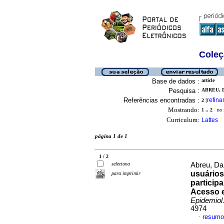
Coleç
Base de dados :
article
Pesquisa :
ABREU, D
Referências encontradas :
refina
2
[
Mostrando:
1 .. 2
no f
Curriculum:
Lattes
página 1 de 1
1 / 2
seleciona
Abreu, Dai
usuários
para imprimir
particip
Acesso e
Epidemiol
4974
resumo
·