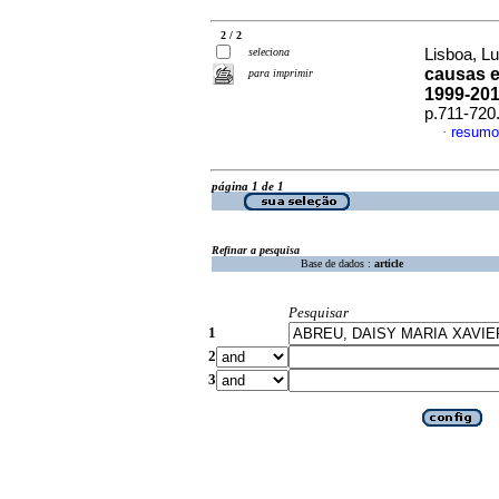
2 / 2
seleciona
Lisboa, Lu
causas e
para imprimir
1999-20
p.711-720
resumo
·
página 1 de 1
Refinar a pesquisa
Base de dados :
article
Pesquisar
1
2
3