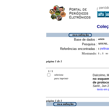
Coleç
Base de dados :
article
Pesquisa :
AFIUNE, 
Referências encontradas :
refina
1
[
Mostrando:
1 .. 1
no f
página 1 de 1
1 / 1
seleciona
Dalcolmo, Ma
no esquema
para imprimir
de protoco
Sanit.
, Jun 
texto em 
·
página 1 de 1