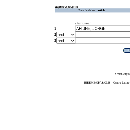
Refinar a pesquisa
Base de dados :
article
Pesquisar
1
2
3
Search engin
BIREME/OPAS/OMS - Centro Latino-Am