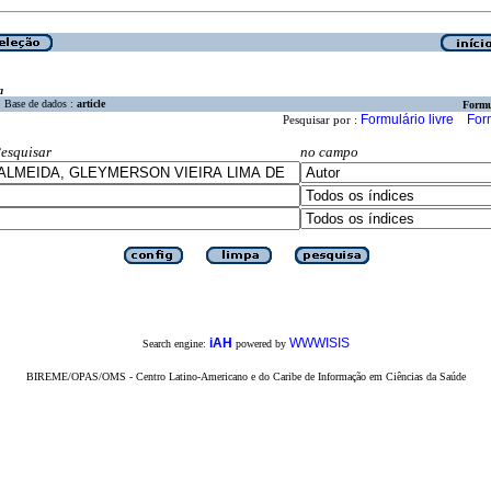
a
Base de dados :
article
Formu
Formulário livre
For
Pesquisar por :
esquisar
no campo
iAH
WWWISIS
Search engine:
powered by
BIREME/OPAS/OMS - Centro Latino-Americano e do Caribe de Informação em Ciências da Saúde