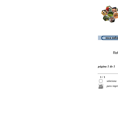
Ref
página 1 de 1
1 / 1
seleciona
para impr