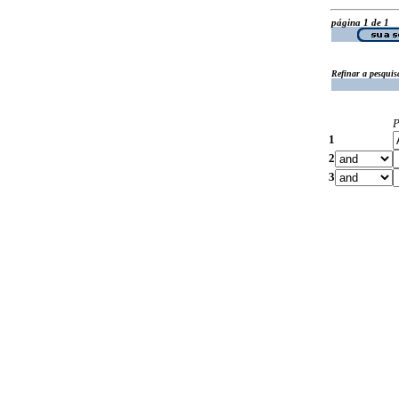
página 1 de 1
Refinar a pesquis
P
1
2
3