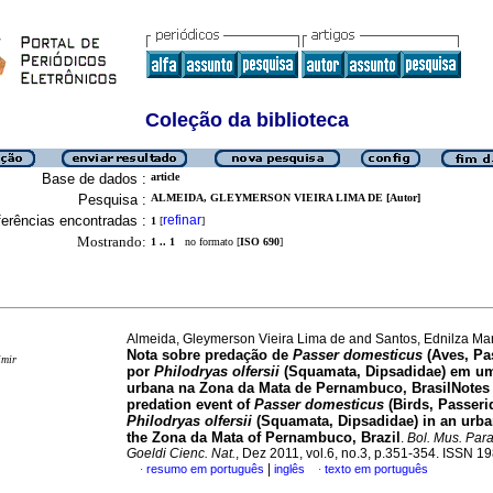
Coleção da biblioteca
Base de dados :
article
Pesquisa :
ALMEIDA, GLEYMERSON VIEIRA LIMA DE [Autor]
erências encontradas :
refinar
1
[
]
Mostrando:
1 .. 1
no formato [
ISO 690
]
Almeida, Gleymerson Vieira Lima de and Santos, Ednilza M
Nota sobre predação de
Passer domesticus
(Aves, Pa
imir
por
Philodryas olfersii
(Squamata, Dipsadidae) em u
urbana na Zona da Mata de Pernambuco, Brasil
Notes
predation event of
Passer domesticus
(Birds, Passeri
Philodryas olfersii
(Squamata, Dipsadidae) in an urba
the Zona da Mata of Pernambuco, Brazil
.
Bol. Mus. Para
Goeldi Cienc. Nat.
, Dez 2011, vol.6, no.3, p.351-354. ISSN 1
|
resumo em português
inglês
texto em português
·
·