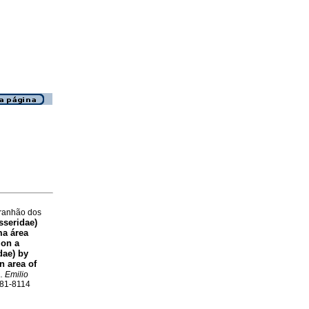
aranhão dos
sseridae)
ma área
 on a
dae) by
n area of
. Emilio
981-8114