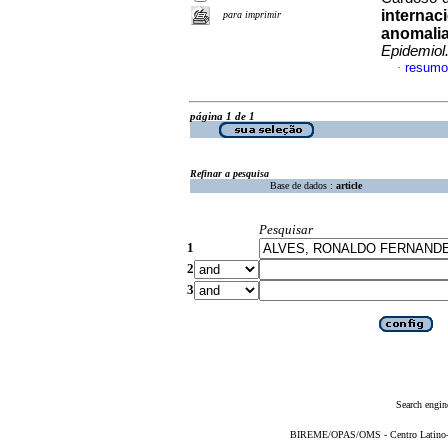
internac
para imprimir
anomalia
Epidemiol
resumo
·
página 1 de 1
Refinar a pesquisa
Base de dados :
article
Pesquisar
1
2
3
Search engin
BIREME/OPAS/OMS - Centro Latino-Am