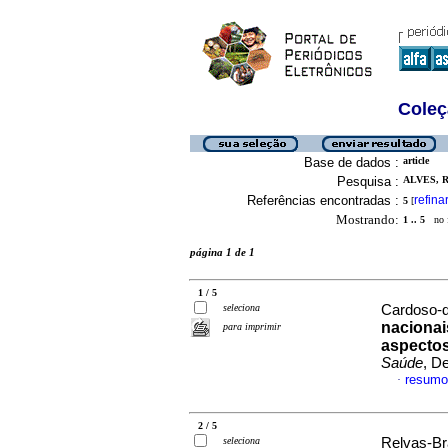
Coleç
Base de dados :
article
Pesquisa :
ALVES, 
Referências encontradas :
refina
5
[
Mostrando:
1 .. 5
no f
página 1 de 1
1 / 5
seleciona
Cardoso-d
nacionai
para imprimir
aspectos
Saúde
, D
resumo
·
2 / 5
seleciona
Relvas-Bra