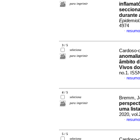
inflamat
para imprimir
secciona
durante 
Epidemiol
4974
resumo
·
3 / 5
seleciona
Cardoso-d
anomalia
para imprimir
âmbito d
Vivos do
no.1. ISS
resumo
·
4 / 5
seleciona
Bremm, Jo
perspect
para imprimir
uma list
2020, vol
resumo
·
5 / 5
seleciona
Cardoso-d