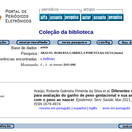
Coleção da biblioteca
Base de dados :
article
Pesquisa :
ARAUJO, ROBERTA GABRIELA PIMENTA DA SILVA [Autor]
erências encontradas :
refinar
1
[
]
Mostrando:
1 .. 1
no formato [
ISO 690
]
Diferentes
Araújo, Roberta Gabriela Pimenta da Silva et al.
para avaliação do ganho de peso gestacional e sua a
imir
com o peso ao nascer
.
Epidemiol. Serv. Saúde
, Mar 2021, 
ISSN 1679-4974
|
|
resumo em português
espanhol
inglês
texto em português
·
·