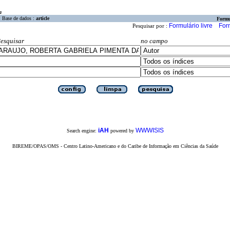
a
Base de dados :
article
Formu
Formulário livre
For
Pesquisar por :
esquisar
no campo
iAH
WWWISIS
Search engine:
powered by
BIREME/OPAS/OMS - Centro Latino-Americano e do Caribe de Informação em Ciências da Saúde