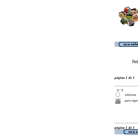
Ref
página 1 de 1
1 / 1
seleciona
para impr
página 1 de 1