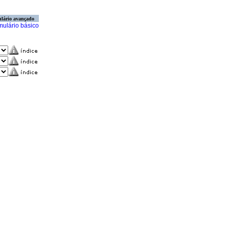
lário avançado
mulário básico