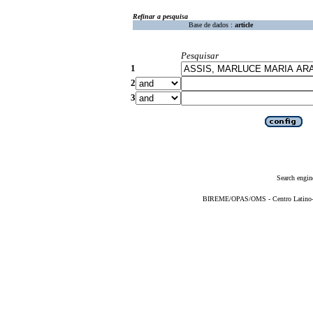
Refinar a pesquisa
Base de dados :
article
Pesquisar
1
2
3
Search engin
BIREME/OPAS/OMS - Centro Latino-Am