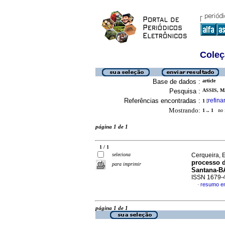
Coleç
Base de dados :
article
Pesquisa :
ASSIS, 
Referências encontradas :
refina
1
[
Mostrando:
1 .. 1
no f
página 1 de 1
1 / 1
seleciona
Cerqueira, 
processo d
para imprimir
Santana-B
ISSN 1679-
resumo e
·
página 1 de 1