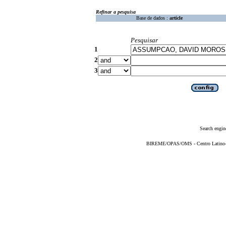
Refinar a pesquisa
Base de dados :
article
Pesquisar
1
2
3
Search engin
BIREME/OPAS/OMS - Centro Latino-Am