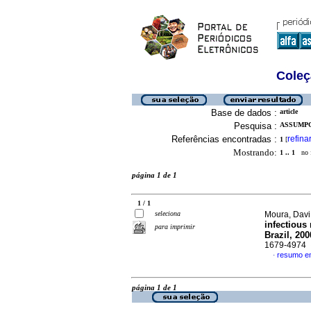
Coleç
Base de dados :
article
Pesquisa :
ASSUMPC
Referências encontradas :
refina
1
[
Mostrando:
1 .. 1
no f
página 1 de 1
1 / 1
seleciona
Moura, Davi 
infectious
para imprimir
Brazil, 20
1679-4974
resumo em
·
página 1 de 1