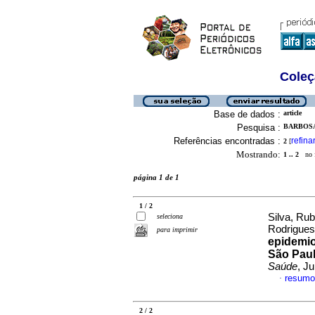
Coleç
Base de dados :
article
Pesquisa :
BARBOSA
Referências encontradas :
refina
2
[
Mostrando:
1 .. 2
no f
página 1 de 1
1 / 2
Silva, Ru
seleciona
Rodrigues
para imprimir
epidemio
São Paul
Saúde
, J
resumo
·
2 / 2