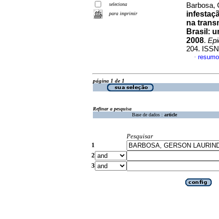
seleciona
Barbosa, 
infestaçã
para imprimir
na trans
Brasil: 
2008
.
Epi
204. ISSN
resumo
·
página 1 de 1
Refinar a pesquisa
Base de dados :
article
Pesquisar
1
2
3