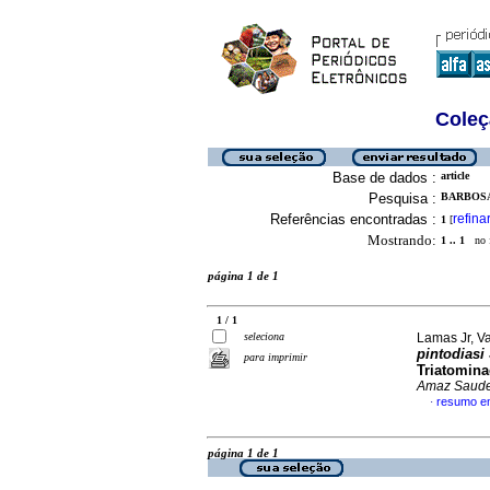
Coleç
Base de dados :
article
Pesquisa :
BARBOSA
Referências encontradas :
refina
1
[
Mostrando:
1 .. 1
no f
página 1 de 1
1 / 1
seleciona
Lamas Jr, Va
pintodiasi
para imprimir
Triatomina
Amaz Saud
resumo e
·
página 1 de 1