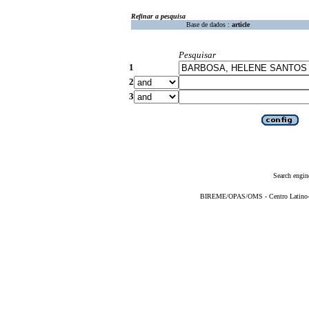
Refinar a pesquisa
Base de dados :
article
Pesquisar
1
2
3
Search engin
BIREME/OPAS/OMS - Centro Latino-Am