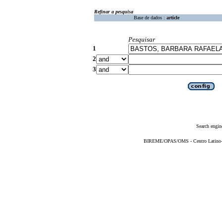
Refinar a pesquisa
Base de dados :
article
Pesquisar
1
2
3
Search engin
BIREME/OPAS/OMS - Centro Latino-Am