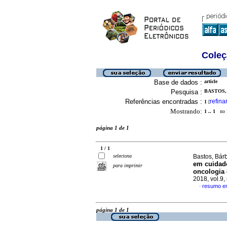
Coleç
Base de dados :
article
Pesquisa :
BASTOS,
Referências encontradas :
refina
1
[
Mostrando:
1 .. 1
no f
página 1 de 1
1 / 1
seleciona
Bastos, Bárb
em cuidado
para imprimir
oncologia 
2018, vol.9
resumo e
·
página 1 de 1