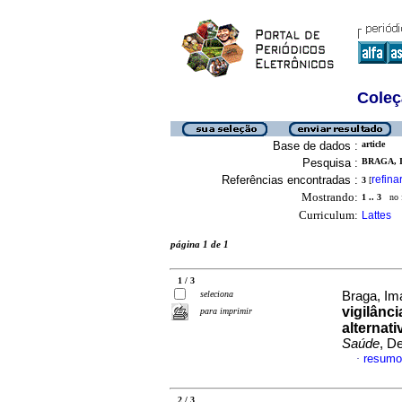
Coleç
Base de dados :
article
Pesquisa :
BRAGA, I
Referências encontradas :
refina
3
[
Mostrando:
1 .. 3
no f
Curriculum:
Lattes
página 1 de 1
1 / 3
seleciona
Braga, Im
vigilânc
para imprimir
alternati
Saúde
, D
resumo
·
2 / 3