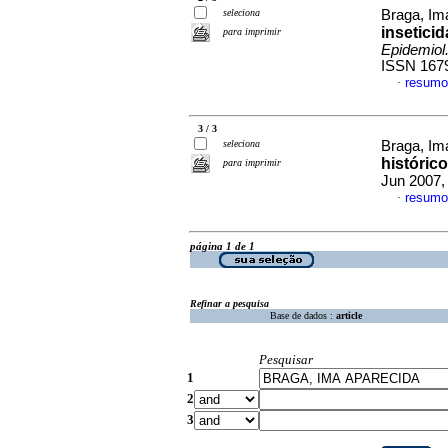
seleciona
Braga, Im
insetici
para imprimir
Epidemiol
ISSN 167
resumo
·
3 / 3
seleciona
Braga, Im
histórico
para imprimir
Jun 2007,
resumo
·
página 1 de 1
Refinar a pesquisa
Base de dados :
article
Pesquisar
1
2
3