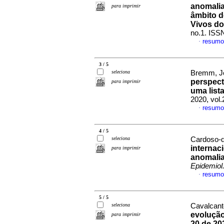
anomalia
para imprimir
âmbito d
Vivos do
no.1. ISS
resumo
·
3 / 5
seleciona
Bremm, Jo
perspect
para imprimir
uma list
2020, vol
resumo
·
4 / 5
seleciona
Cardoso-d
internac
para imprimir
anomalia
Epidemiol
resumo
·
5 / 5
seleciona
Cavalcant
evolução
para imprimir
20 de 20