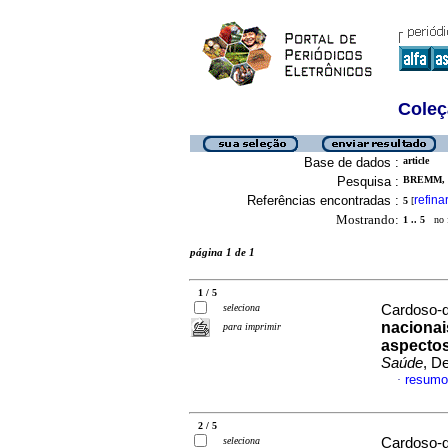
Coleç
Base de dados :
article
Pesquisa :
BREMM, 
Referências encontradas :
refina
5
[
Mostrando:
1 .. 5
no f
página 1 de 1
1 / 5
seleciona
Cardoso-d
nacionai
para imprimir
aspectos
Saúde
, D
resumo
·
2 / 5
seleciona
Cardoso-d