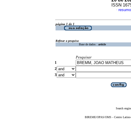
ISSN 167
resumo
·
página 1 de 1
Refinar a pesquisa
Base de dados :
article
Pesquisar
1
2
3
Search engin
BIREME/OPAS/OMS - Centro Latino-Am