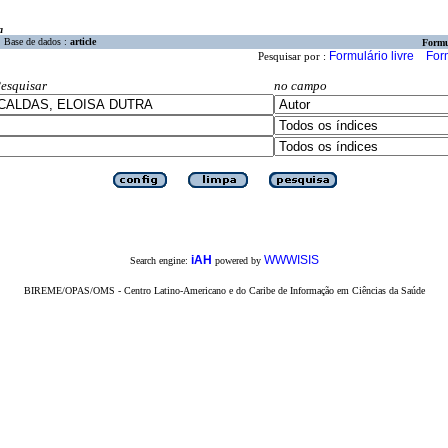
a
Base de dados :
article
Formu
Formulário livre
For
Pesquisar por :
esquisar
no campo
iAH
WWWISIS
Search engine:
powered by
BIREME/OPAS/OMS - Centro Latino-Americano e do Caribe de Informação em Ciências da Saúde