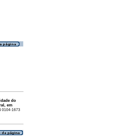
idade do
ral, em
SN 0104-1673