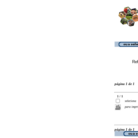
Ref
página 1 de 1
1 / 1
seleciona
para impr
página 1 de 1