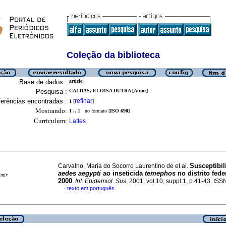
Coleção da biblioteca
Base de dados :
article
Pesquisa :
CALDAS, ELOISA DUTRA [Autor]
erências encontradas :
refinar
1
[
]
Mostrando:
1 .. 1
no formato [
ISO 690
]
Curriculum:
Lattes
Susceptibil
Carvalho, Maria do Socorro Laurentino de et al.
aedes aegypti
ao inseticida
temephos
no distrito fede
imir
2000
.
Inf. Epidemiol. Sus
, 2001, vol.10, suppl.1, p.41-43. IS
texto em português
·