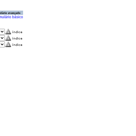
lário avançado
mulário básico